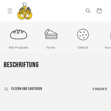
Direkt
zum
Inhalt
Warenkorb
Alle Produkte
Torten
Gebäck
Han
K
Beschriftung
a
t
Filtern und sortieren
0 Produkte
e
g