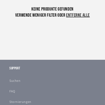
o
Keine Produkte gefunden
r
Verwende weniger Filter oder
entferne alle
i
e
:
Support
Suchen
FAQ
Stornierungen